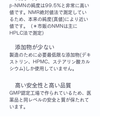
β
-NMNの純度は99
.5%と非常に高い
値です。NMR絶対値法で測定してい
るため、本来の純度(真値)により近い
値です。（＊市販のNMNは主に
HPLC法で測定）
添加物が少ない
製造のために必要最低限な添加物(デキ
ストリン、HPMC、ステアリン酸カル
シウム)しか使用していません。
高い安全性と高い品質
GMP認定工場で作られているため、医
薬品と同レベルの
安全と質が保たれて
います。
コスパが良い
NMN以外の
成分をあえて入れず、
NMNとして1日量を300mgまでに設