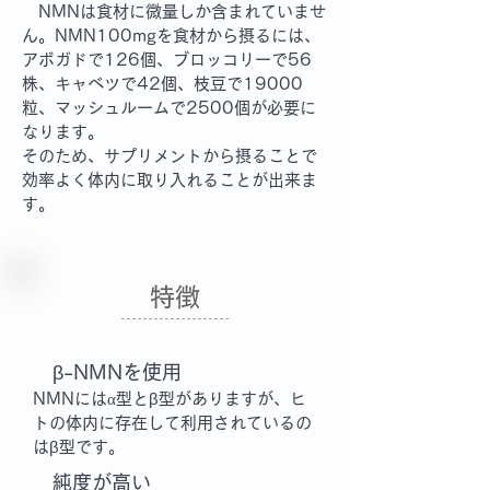
NMNは食材に微量しか含まれていませ
ん。NMN100mgを食材から摂るには、
アボガドで126個、ブロッコリーで56
株、キャベツで42個、枝豆で19000
粒、マッシュルームで2500個が必要に
なります。
そのため、サプリメントから摂ることで
効率よく体内に取り入れることが出来ま
す。
​特徴
​
β-NMNを使用
α
NMNには
型と
β
型がありますが、ヒ
トの体内に存在して利用されているの
は
β
型です。
純
度が高い